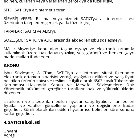
edinen, kullanan veya yararlanan gerçek ya da tüzel kişiyi,
SİTE : SATICI’ya ait internet sitesini,
SİPARİŞ VEREN: Bir mal veya hizmeti SATICI’ya ait internet sitesi
üzerinden talep eden gerçek ya da tüzel kişiyi,
TARAFLAR : SATICI ve ALICI’yı,
SÖZLEŞME : SATICI ve ALICI arasında akdedilen işbu sözleşmeyi,
MAL : Alışverişe konu olan taşınır eşyayı ve elektronik ortamda
kullanılmak üzere hazırlanan yazılım, ses, görüntü ve benzeri gayri
maddi malları ifade eder.
3.KONU
İşbu Sözleşme, ALICI’nın, SATICI’ya ait internet sitesi üzerinden
elektronik ortamda siparişini verdiği aşağıda nitelikleri ve satış fiyatı
belirtilen ürünün satışı ve teslimi ile ilgili olarak 6502 sayılı Tüketicinin
Korunması Hakkında Kanun ve Mesafeli Sözleşmelere Dair
Yönetmelik hükümleri gereğince tarafların hak ve yükümlülüklerini
düzenler.
Listelenen ve sitede ilan edilen fiyatlar satış fiyatıdır. İlan edilen
fiyatlar ve vaatler güncelleme yapılana ve değiştirilene kadar
geçerlidir. Süreli olarak ilan edilen fiyatlar ise belirtilen süre sonuna
kadar geçerlidir.
4. SATICI BİLGİLERİ
Ünvanı
Adres