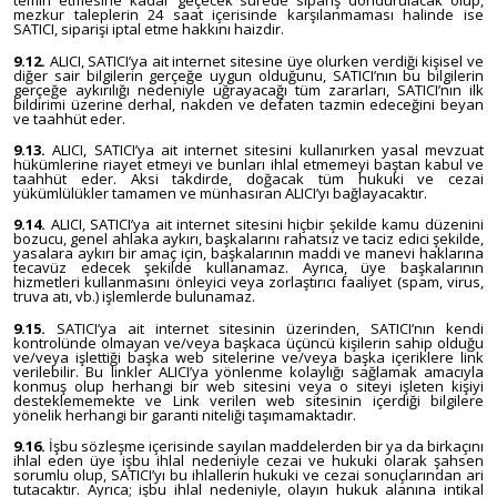
temin etmesine kadar geçecek sürede sipariş dondurulacak olup,
mezkur taleplerin 24 saat içerisinde karşılanmaması halinde ise
SATICI, siparişi iptal etme hakkını haizdir.
9.12.
ALICI, SATICI’ya ait internet sitesine üye olurken verdiği kişisel ve
diğer sair bilgilerin gerçeğe uygun olduğunu, SATICI’nın bu bilgilerin
gerçeğe aykırılığı nedeniyle uğrayacağı tüm zararları, SATICI’nın ilk
bildirimi üzerine derhal, nakden ve defaten tazmin edeceğini beyan
ve taahhüt eder.
9.13.
ALICI, SATICI’ya ait internet sitesini kullanırken yasal mevzuat
hükümlerine riayet etmeyi ve bunları ihlal etmemeyi baştan kabul ve
taahhüt eder. Aksi takdirde, doğacak tüm hukuki ve cezai
yükümlülükler tamamen ve münhasıran ALICI’yı bağlayacaktır.
9.14.
ALICI, SATICI’ya ait internet sitesini hiçbir şekilde kamu düzenini
bozucu, genel ahlaka aykırı, başkalarını rahatsız ve taciz edici şekilde,
yasalara aykırı bir amaç için, başkalarının maddi ve manevi haklarına
tecavüz edecek şekilde kullanamaz. Ayrıca, üye başkalarının
hizmetleri kullanmasını önleyici veya zorlaştırıcı faaliyet (spam, virus,
truva atı, vb.) işlemlerde bulunamaz.
9.15.
SATICI’ya ait internet sitesinin üzerinden, SATICI’nın kendi
kontrolünde olmayan ve/veya başkaca üçüncü kişilerin sahip olduğu
ve/veya işlettiği başka web sitelerine ve/veya başka içeriklere link
verilebilir. Bu linkler ALICI’ya yönlenme kolaylığı sağlamak amacıyla
konmuş olup herhangi bir web sitesini veya o siteyi işleten kişiyi
desteklememekte ve Link verilen web sitesinin içerdiği bilgilere
yönelik herhangi bir garanti niteliği taşımamaktadır.
9.16.
İşbu sözleşme içerisinde sayılan maddelerden bir ya da birkaçını
ihlal eden üye işbu ihlal nedeniyle cezai ve hukuki olarak şahsen
sorumlu olup, SATICI’yı bu ihlallerin hukuki ve cezai sonuçlarından ari
tutacaktır. Ayrıca; işbu ihlal nedeniyle, olayın hukuk alanına intikal