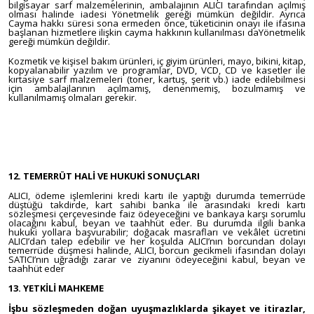
bilgisayar sarf malzemelerinin, ambalajının ALICI tarafından açılmış
olması halinde iadesi Yönetmelik gereği mümkün değildir. Ayrıca
Cayma hakkı süresi sona ermeden önce, tüketicinin onayı ile ifasına
başlanan hizmetlere ilişkin cayma hakkının kullanılması daYönetmelik
gereği mümkün değildir.
Kozmetik ve kişisel bakım ürünleri, iç giyim ürünleri, mayo, bikini, kitap,
kopyalanabilir yazılım ve programlar, DVD, VCD, CD ve kasetler ile
kırtasiye sarf malzemeleri (toner, kartuş, şerit vb.) iade edilebilmesi
için ambalajlarının açılmamış, denenmemiş, bozulmamış ve
kullanılmamış olmaları gerekir.
12. TEMERRÜT HALİ VE HUKUKİ SONUÇLARI
ALICI, ödeme işlemlerini kredi kartı ile yaptığı durumda temerrüde
düştüğü takdirde, kart sahibi banka ile arasındaki kredi kartı
sözleşmesi çerçevesinde faiz ödeyeceğini ve bankaya karşı sorumlu
olacağını kabul, beyan ve taahhüt eder. Bu durumda ilgili banka
hukuki yollara başvurabilir; doğacak masrafları ve vekâlet ücretini
ALICI’dan talep edebilir ve her koşulda ALICI’nın borcundan dolayı
temerrüde düşmesi halinde, ALICI, borcun gecikmeli ifasından dolayı
SATICI’nın uğradığı zarar ve ziyanını ödeyeceğini kabul, beyan ve
taahhüt eder
13. YETKİLİ MAHKEME
İşbu sözleşmeden doğan uyuşmazlıklarda şikayet ve itirazlar,