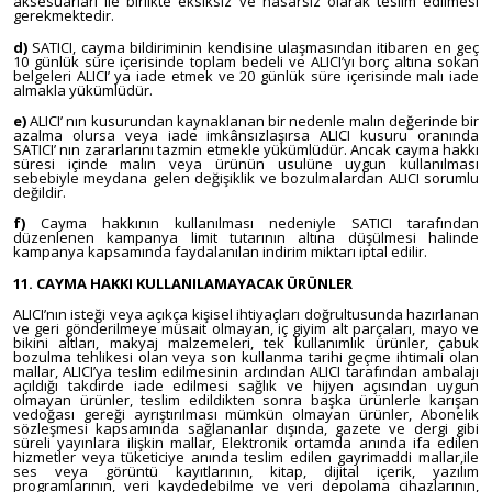
aksesuarları ile birlikte eksiksiz ve hasarsız olarak teslim edilmesi
gerekmektedir.
d)
SATICI, cayma bildiriminin kendisine ulaşmasından itibaren en geç
10 günlük süre içerisinde toplam bedeli ve ALICI’yı borç altına sokan
belgeleri ALICI’ ya iade etmek ve 20 günlük süre içerisinde malı iade
almakla yükümlüdür.
e)
ALICI’ nın kusurundan kaynaklanan bir nedenle malın değerinde bir
azalma olursa veya iade imkânsızlaşırsa ALICI kusuru oranında
SATICI’ nın zararlarını tazmin etmekle yükümlüdür. Ancak cayma hakkı
süresi içinde malın veya ürünün usulüne uygun kullanılması
sebebiyle meydana gelen değişiklik ve bozulmalardan ALICI sorumlu
değildir.
f)
Cayma hakkının kullanılması nedeniyle SATICI tarafından
düzenlenen kampanya limit tutarının altına düşülmesi halinde
kampanya kapsamında faydalanılan indirim miktarı iptal edilir.
11. CAYMA HAKKI KULLANILAMAYACAK ÜRÜNLER
ALICI’nın isteği veya açıkça kişisel ihtiyaçları doğrultusunda hazırlanan
ve geri gönderilmeye müsait olmayan, iç giyim alt parçaları, mayo ve
bikini altları, makyaj malzemeleri, tek kullanımlık ürünler, çabuk
bozulma tehlikesi olan veya son kullanma tarihi geçme ihtimali olan
mallar, ALICI’ya teslim edilmesinin ardından ALICI tarafından ambalajı
açıldığı takdirde iade edilmesi sağlık ve hijyen açısından uygun
olmayan ürünler, teslim edildikten sonra başka ürünlerle karışan
vedoğası gereği ayrıştırılması mümkün olmayan ürünler, Abonelik
sözleşmesi kapsamında sağlananlar dışında, gazete ve dergi gibi
süreli yayınlara ilişkin mallar, Elektronik ortamda anında ifa edilen
hizmetler veya tüketiciye anında teslim edilen gayrimaddi mallar,ile
ses veya görüntü kayıtlarının, kitap, dijital içerik, yazılım
programlarının, veri kaydedebilme ve veri depolama cihazlarının,