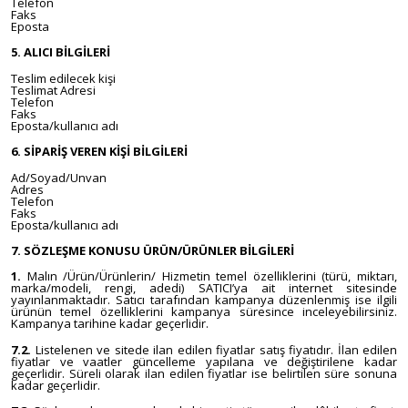
Telefon
Faks
Eposta
5. ALICI BİLGİLERİ
Teslim edilecek kişi
Teslimat Adresi
Telefon
Faks
Eposta/kullanıcı adı
6. SİPARİŞ VEREN KİŞİ BİLGİLERİ
Ad/Soyad/Unvan
Adres
Telefon
Faks
Eposta/kullanıcı adı
7. SÖZLEŞME KONUSU ÜRÜN/ÜRÜNLER BİLGİLERİ
1.
Malın /Ürün/Ürünlerin/ Hizmetin temel özelliklerini (türü, miktarı,
marka/modeli, rengi, adedi) SATICI’ya ait internet sitesinde
yayınlanmaktadır. Satıcı tarafından kampanya düzenlenmiş ise ilgili
ürünün temel özelliklerini kampanya süresince inceleyebilirsiniz.
Kampanya tarihine kadar geçerlidir.
7.2.
Listelenen ve sitede ilan edilen fiyatlar satış fiyatıdır. İlan edilen
fiyatlar ve vaatler güncelleme yapılana ve değiştirilene kadar
geçerlidir. Süreli olarak ilan edilen fiyatlar ise belirtilen süre sonuna
kadar geçerlidir.