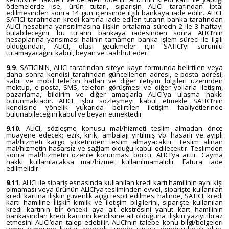
ödemelerde ise, ürün tutarı, siparişin ALICI tarafından iptal
edilmesinden sonra 14 gün içerisinde ilgili bankaya iade edilir. ALICI,
SATICI tarafından kredi kartına iade edilen tutarın banka tarafından
ALICI hesabına yansıtılmasına ilişkin ortalama sürecin 2 ile 3 haftayı
bulabileceğini, bu tutarın bankaya iadesinden sonra ALICI’nın
hesaplarına yansıması halinin tamamen banka işlem süreci ile ilgili
olduğundan, ALICI, olası gecikmeler için SATICI’yı sorumlu
tutamayacağını kabul, beyan ve taahhüt eder.
9.9.
SATICININ, ALICI tarafından siteye kayıt formunda belirtilen veya
daha sonra kendisi tarafından güncellenen adresi, e-posta adresi,
sabit ve mobil telefon hatları ve diğer iletişim bilgileri üzerinden
mektup, e-posta, SMS, telefon görüşmesi ve diğer yollarla iletişim,
pazarlama, bildirim ve diğer amaçlarla ALICI’ya ulaşma hakkı
bulunmaktadır. ALICI, işbu sözleşmeyi kabul etmekle SATICI’nın
kendisine yönelik yukarıda belirtilen iletişim faaliyetlerinde
bulunabileceğini kabul ve beyan etmektedir.
9.10.
ALICI, sözleşme konusu mal/hizmeti teslim almadan önce
muayene edecek; ezik, kırık, ambalajı yırtılmış vb. hasarlı ve ayıplı
mal/hizmeti kargo şirketinden teslim almayacaktır. Teslim alınan
mal/hizmetin hasarsız ve sağlam olduğu kabul edilecektir. Teslimden
sonra mal/hizmetin özenle korunması borcu, ALICI’ya aittir. Cayma
hakkı kullanılacaksa mal/hizmet kullanılmamalıdır. Fatura iade
edilmelidir.
9.11.
ALICI ile sipariş esnasında kullanılan kredi kartı hamilinin aynı kişi
olmaması veya ürünün ALICI’ya tesliminden evvel, siparişte kullanılan
kredi kartına ilişkin güvenlik açığı tespit edilmesi halinde, SATICI, kredi
kartı hamiline ilişkin kimlik ve iletişim bilgilerini, siparişte kullanılan
kredi kartının bir önceki aya ait ekstresini yahut kart hamilinin
bankasından kredi kartının kendisine ait olduğuna ilişkin yazıyı ibraz
etmesini ALICI’dan talep edebilir. ALICI’nın talebe konu bilgi/belgeleri