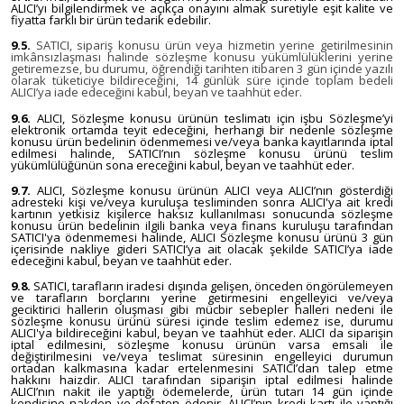
ALICI’yı bilgilendirmek ve açıkça onayını almak suretiyle eşit kalite ve
fiyatta farklı bir ürün tedarik edebilir.
9.5.
SATICI, sipariş konusu ürün veya hizmetin yerine getirilmesinin
imkânsızlaşması halinde sözleşme konusu yükümlülüklerini yerine
getiremezse, bu durumu, öğrendiği tarihten itibaren 3 gün içinde yazılı
olarak tüketiciye bildireceğini, 14 günlük süre içinde toplam bedeli
ALICI’ya iade edeceğini kabul, beyan ve taahhüt eder.
9.6.
ALICI, Sözleşme konusu ürünün teslimatı için işbu Sözleşme’yi
elektronik ortamda teyit edeceğini, herhangi bir nedenle sözleşme
konusu ürün bedelinin ödenmemesi ve/veya banka kayıtlarında iptal
edilmesi halinde, SATICI’nın sözleşme konusu ürünü teslim
yükümlülüğünün sona ereceğini kabul, beyan ve taahhüt eder.
9.7.
ALICI, Sözleşme konusu ürünün ALICI veya ALICI’nın gösterdiği
adresteki kişi ve/veya kuruluşa tesliminden sonra ALICI'ya ait kredi
kartının yetkisiz kişilerce haksız kullanılması sonucunda sözleşme
konusu ürün bedelinin ilgili banka veya finans kuruluşu tarafından
SATICI'ya ödenmemesi halinde, ALICI Sözleşme konusu ürünü 3 gün
içerisinde nakliye gideri SATICI’ya ait olacak şekilde SATICI’ya iade
edeceğini kabul, beyan ve taahhüt eder.
9.8.
SATICI, tarafların iradesi dışında gelişen, önceden öngörülemeyen
ve tarafların borçlarını yerine getirmesini engelleyici ve/veya
geciktirici hallerin oluşması gibi mücbir sebepler halleri nedeni ile
sözleşme konusu ürünü süresi içinde teslim edemez ise, durumu
ALICI'ya bildireceğini kabul, beyan ve taahhüt eder. ALICI da siparişin
iptal edilmesini, sözleşme konusu ürünün varsa emsali ile
değiştirilmesini ve/veya teslimat süresinin engelleyici durumun
ortadan kalkmasına kadar ertelenmesini SATICI’dan talep etme
hakkını haizdir. ALICI tarafından siparişin iptal edilmesi halinde
ALICI’nın nakit ile yaptığı ödemelerde, ürün tutarı 14 gün içinde
kendisine nakden ve defaten ödenir. ALICI’nın kredi kartı ile yaptığı