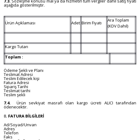
7.3.
Sözleşme konusu mal ya da hizmetin tüm vergiler dâhil satış fiyatı
aşağıda gösterilmiştir.
Ara Toplam
Ürün Açıklaması
Adet
Birim Fiyatı
(KDV Dahil)
Kargo Tutarı
Toplam :
Ödeme Şekli ve Planı
Teslimat Adresi
Teslim Edilecek kişi
Fatura Adresi
Sipariş Tarihi
Teslimat tarihi
Teslim şekli
7.4.
Ürün sevkiyat masrafı olan kargo ücreti ALICI tarafından
ödenecektir.
8
. FATURA BİLGİLERİ
Ad/Soyad/Unvan
Adres
Telefon
Faks