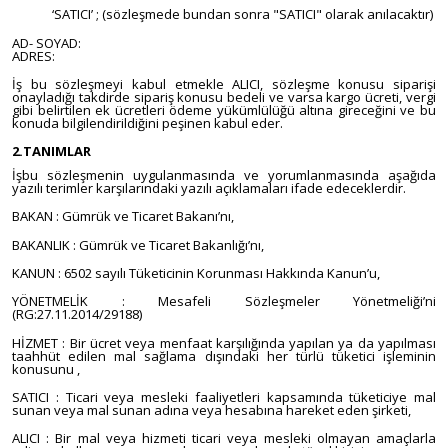
‘SATICI’ ; (sözleşmede bundan sonra "SATICI" olarak anılacaktır)
AD- SOYAD:
ADRES:
İş bu sözleşmeyi kabul etmekle ALICI, sözleşme konusu siparişi
onayladığı takdirde sipariş konusu bedeli ve varsa kargo ücreti, vergi
gibi belirtilen ek ücretleri ödeme yükümlülüğü altına gireceğini ve bu
konuda bilgilendirildiğini peşinen kabul eder.
2.TANIMLAR
İşbu sözleşmenin uygulanmasında ve yorumlanmasında aşağıda
yazılı terimler karşılarındaki yazılı açıklamaları ifade edeceklerdir.
BAKAN : Gümrük ve Ticaret Bakanı’nı,
BAKANLIK : Gümrük ve Ticaret Bakanlığı’nı,
KANUN : 6502 sayılı Tüketicinin Korunması Hakkında Kanun’u,
YÖNETMELİK : Mesafeli Sözleşmeler Yönetmeliği’ni
(RG:27.11.2014/29188)
HİZMET : Bir ücret veya menfaat karşılığında yapılan ya da yapılması
taahhüt edilen mal sağlama dışındaki her türlü tüketici işleminin
konusunu ,
SATICI : Ticari veya mesleki faaliyetleri kapsamında tüketiciye mal
sunan veya mal sunan adına veya hesabına hareket eden şirketi,
ALICI : Bir mal veya hizmeti ticari veya mesleki olmayan amaçlarla