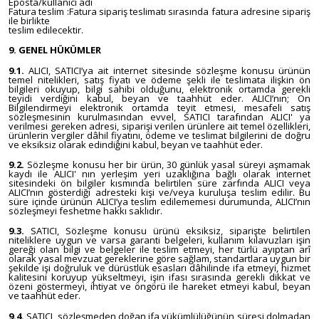
Eposta/kullanıcı adı
Fatura teslim :Fatura sipariş teslimatı sırasında fatura adresine sipariş
ile birlikte
teslim edilecektir.
9. GENEL HÜKÜMLER
9.1.
ALICI, SATICI’ya ait internet sitesinde sözleşme konusu ürünün
temel nitelikleri, satış fiyatı ve ödeme şekli ile teslimata ilişkin ön
bilgileri okuyup, bilgi sahibi olduğunu, elektronik ortamda gerekli
teyidi verdiğini kabul, beyan ve taahhüt eder. ALICI’nın; Ön
Bilgilendirmeyi elektronik ortamda teyit etmesi, mesafeli satış
sözleşmesinin kurulmasından evvel, SATICI tarafından ALICI' ya
verilmesi gereken adresi, siparişi verilen ürünlere ait temel özellikleri,
ürünlerin vergiler dâhil fiyatını, ödeme ve teslimat bilgilerini de doğru
ve eksiksiz olarak edindiğini kabul, beyan ve taahhüt eder.
9.2.
Sözleşme konusu her bir ürün, 30 günlük yasal süreyi aşmamak
kaydı ile ALICI' nın yerleşim yeri uzaklığına bağlı olarak internet
sitesindeki ön bilgiler kısmında belirtilen süre zarfında ALICI veya
ALICI’nın gösterdiği adresteki kişi ve/veya kuruluşa teslim edilir. Bu
süre içinde ürünün ALICI’ya teslim edilememesi durumunda, ALICI’nın
sözleşmeyi feshetme hakkı saklıdır.
9.3.
SATICI, Sözleşme konusu ürünü eksiksiz, siparişte belirtilen
niteliklere uygun ve varsa garanti belgeleri, kullanım kılavuzları işin
gereği olan bilgi ve belgeler ile teslim etmeyi, her türlü ayıptan arî
olarak yasal mevzuat gereklerine göre sağlam, standartlara uygun bir
şekilde işi doğruluk ve dürüstlük esasları dâhilinde ifa etmeyi, hizmet
kalitesini koruyup yükseltmeyi, işin ifası sırasında gerekli dikkat ve
özeni göstermeyi, ihtiyat ve öngörü ile hareket etmeyi kabul, beyan
ve taahhüt eder.
9.4.
SATICI, sözleşmeden doğan ifa yükümlülüğünün süresi dolmadan