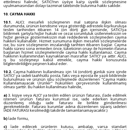
ettirilmesi halinde, SATICI’nın üyeye karşı üyelik sözleşmesine
uyulmamasından dolayı tazminat talebinde bulunma hakkı saklıdır.
10. CAYMA HAKKI
10.1.
ALICI; mesafeli sözleşmenin mal satışına ilişkin olması
durumunda, ürünün kendisine veya gösterdiği adresteki kişi/kuruluşa
teslim tarihinden itibaren 14 (on dört) gün içerisinde, SATICI’ya
bildirmek şartıyla hiçbir hukuki ve cezai sorumluluk üstlenmeksizin ve
hiçbir gerekçe göstermeksizin malı reddederek sözleşmeden cayma
hakkını kullanabilir. Hizmet sunumuna ilişkin mesafeli sözleşmelerde
ise, bu süre sözleşmenin imzalandığı tarihten itibaren başlar. Cayma
hakkı süresi sona ermeden önce, tüketicinin onayı ile hizmetin ifasına
başlanan hizmet sözleşmelerinde cayma hakkı kullanılamaz. Cayma
hakkının kullanımından kaynaklanan masraflar SATICI’ ya aittir. ALICI,
iş bu sözleşmeyi kabul etmekle, cayma hakkı konusunda
bilgilendirildiğini peşinen kabul eder.
10.2.
Cayma hakkının kullanılması için 14 (ondört) günlük süre içinde
SATICI' ya iadeli taahhütlü posta, faks veya eposta ile yazılı bildirimde
bulunulması ve ürünün işbu sözleşmede düzenlenen "Cayma Hakkı
Kullanılamayacak Ürünler" hükümleri çerçevesinde kullanılmamış
olması şarttır. Bu hakkın kullanılması halinde,
a)
3. kişiye veya ALICI’ ya teslim edilen ürünün faturası, (İade edilmek
istenen ürünün faturası kurumsal ise, iade ederken kurumun
düzenlemiş olduğu iade faturası ile birlikte gönderilmesi
gerekmektedir. Faturası kurumlar adına düzenlenen sipariş iadeleri
İADE FATURASI kesilmediği takdirde tamamlanamayacaktır.)
b)
İade formu,
c)
İade edilecek ürünlerin kutusu, ambalajı, varsa standart