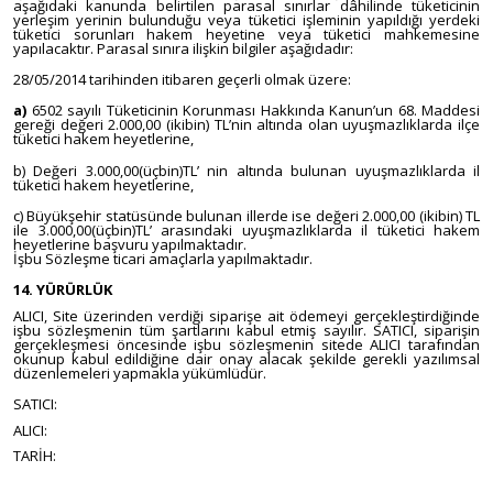
aşağıdaki kanunda belirtilen parasal sınırlar dâhilinde tüketicinin
yerleşim yerinin bulunduğu veya tüketici işleminin yapıldığı yerdeki
tüketici sorunları hakem heyetine veya tüketici mahkemesine
yapılacaktır. Parasal sınıra ilişkin bilgiler aşağıdadır:
28/05/2014 tarihinden itibaren geçerli olmak üzere:
a)
6502 sayılı Tüketicinin Korunması Hakkında Kanun’un 68. Maddesi
gereği değeri 2.000,00 (ikibin) TL’nin altında olan uyuşmazlıklarda ilçe
tüketici hakem heyetlerine,
b) Değeri 3.000,00(üçbin)TL’ nin altında bulunan uyuşmazlıklarda il
tüketici hakem heyetlerine,
c) Büyükşehir statüsünde bulunan illerde ise değeri 2.000,00 (ikibin) TL
ile 3.000,00(üçbin)TL’ arasındaki uyuşmazlıklarda il tüketici hakem
heyetlerine başvuru yapılmaktadır.
İşbu Sözleşme ticari amaçlarla yapılmaktadır.
14. YÜRÜRLÜK
ALICI, Site üzerinden verdiği siparişe ait ödemeyi gerçekleştirdiğinde
işbu sözleşmenin tüm şartlarını kabul etmiş sayılır. SATICI, siparişin
gerçekleşmesi öncesinde işbu sözleşmenin sitede ALICI tarafından
okunup kabul edildiğine dair onay alacak şekilde gerekli yazılımsal
düzenlemeleri yapmakla yükümlüdür.
SATICI:
ALICI:
TARİH: