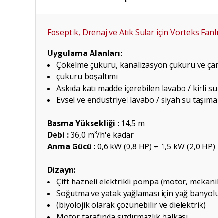
Foseptik, Drenaj ve Atık Sular için Vorteks Fanl
Uygulama Alanları:
Çökelme çukuru, kanalizasyon çukuru ve ça
çukuru boşaltımı
Askıda katı madde içerebilen lavabo / kirli su
Evsel ve endüstriyel lavabo / siyah su taşıma
Basma Yüksekliği :
14,5 m
Debi :
36,0 m³/h'e kadar
Anma Gücü :
0,6 kW (0,8 HP) ÷ 1,5 kW (2,0 HP)
Dizayn:
Çift hazneli elektrikli pompa (motor, mekani
Soğutma ve yatak yağlaması için yağ banyol
(biyolojik olarak çözünebilir ve dielektrik)
Motor tarafında sızdırmazlık halkası