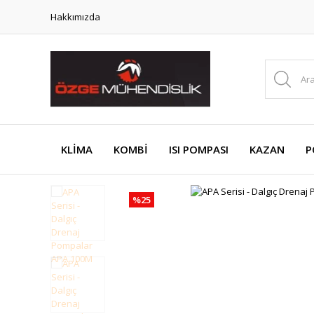
Hakkımızda
KLİMA
KOMBİ
ISI POMPASI
KAZAN
P
%25