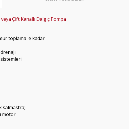
ı veya Çift Kanallı Dalgıç Pompa
mur toplama 'e kadar
 drenajı
 sistemleri
k salmastra)
u motor