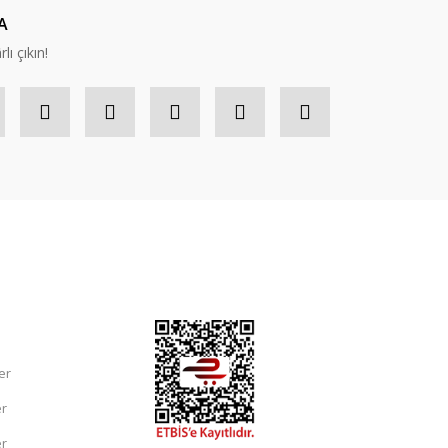
A
lı çıkın!
er
er
er