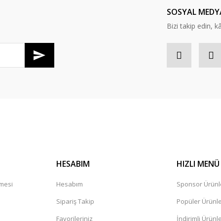
SOSYAL MEDY
Bizi takip edin, kâr
HESABIM
HIZLI MENÜ
şmesi
Hesabım
Sponsor Ürünl
Sipariş Takip
Popüler Ürünl
Favorileriniz
İndirimli Ürünl