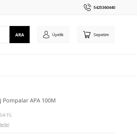
5425360440
ARA
Üyelik
Sepetim
naj Pompalar APA 100M
54 TL
erle!