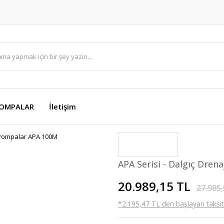
OMPALAR
İletişim
APA Serisi - Dalgıç Dre
20.989,15 TL
27.985,
*2.195,47 TL den başlayan taksitl