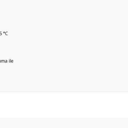
5 °C
ma ile
Bu ürüne ilk yorumu siz yapın!
Yorum Yaz