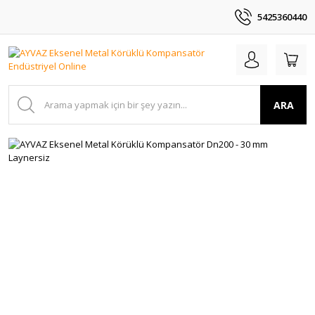
5425360440
ARA