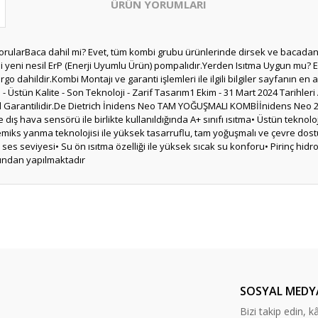
ÜRÜN YORUMLARI
SorularBaca dahil mi? Evet, tüm kombi grubu ürünlerinde dirsek ve bacadan o
 yeni nesil ErP (Enerji Uyumlu Ürün) pompalıdır.Yerden Isıtma Uygun mu? Evet
rgo dahildir.Kombi Montajı ve garanti işlemleri ile ilgili bilgiler sayfanın e
ün Kalite - Son Teknoloji - Zarif Tasarım1 Ekim - 31 Mart 2024 Tarihleri A
 Yıl Garantilidir.De Dietrich İnidens Neo TAM YOĞUŞMALI KOMBİİnidens Neo 2
ış hava sensörü ile birlikte kullanıldığında A+ sınıfı ısıtma• Üstün teknol
miks yanma teknolojisi ile yüksek tasarruflu, tam yoğuşmalı ve çevre dostu
es seviyesi• Su ön ısıtma özelliği ile yüksek sıcak su konforu• Pirinç hid
afından yapılmaktadır
Bu ürüne ilk yorumu siz yapın!
Yorum Yaz
SOSYAL MEDY
Bizi takip edin, kâr