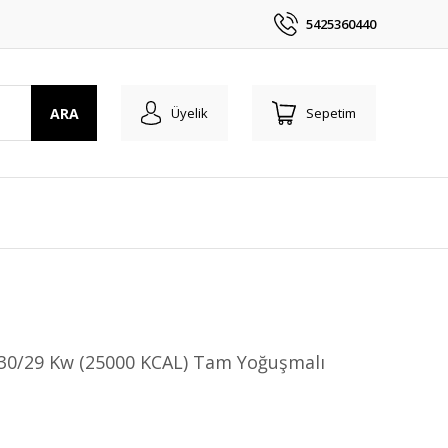
5425360440
ARA
Üyelik
Sepetim
 30/29 Kw (25000 KCAL) Tam Yoğuşmalı