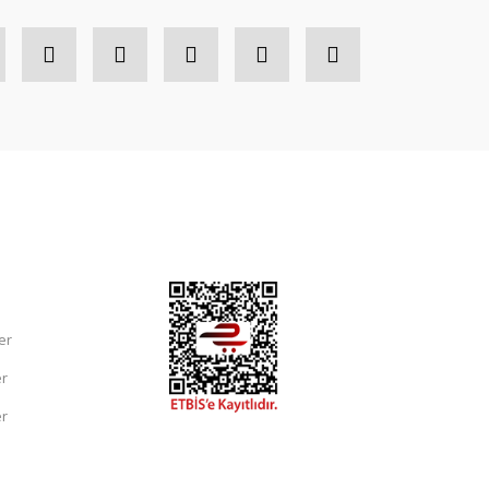
er
er
er