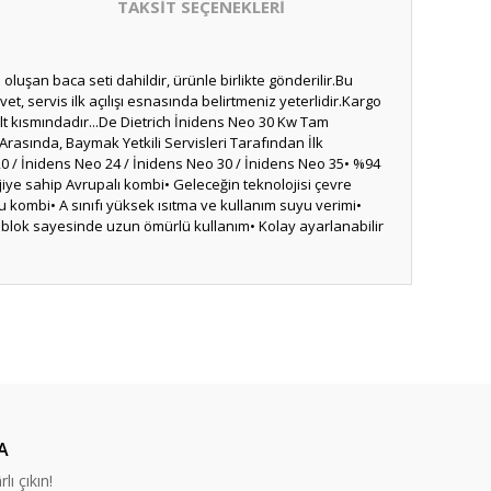
TAKSİT SEÇENEKLERİ
luşan baca seti dahildir, ürünle birlikte gönderilir.Bu
, servis ilk açılışı esnasında belirtmeniz yeterlidir.Kargo
n alt kısmındadır...De Dietrich İnidens Neo 30 Kw Tam
rasında, Baymak Yetkili Servisleri Tarafından İlk
0 / İnidens Neo 24 / İnidens Neo 30 / İnidens Neo 35• %94
ojiye sahip Avrupalı kombi• Geleceğin teknolojisi çevre
 kombi• A sınıfı yüksek ısıtma ve kullanım suyu verimi•
roblok sayesinde uzun ömürlü kullanım• Kolay ayarlanabilir
A
lı çıkın!