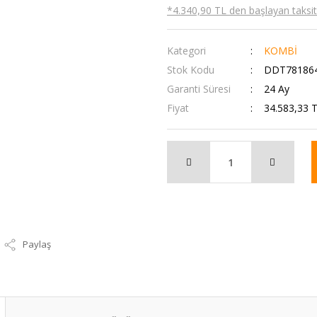
*4.340,90 TL den başlayan taksitl
Kategori
KOMBİ
Stok Kodu
DDT78186
Garanti Süresi
24 Ay
Fiyat
34.583,33 
Paylaş