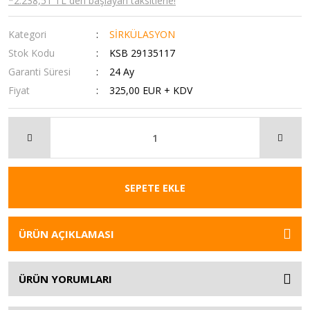
*2.238,51 TL den başlayan taksitlerle!
Kategori
SİRKÜLASYON
Stok Kodu
KSB 29135117
Garanti Süresi
24 Ay
Fiyat
325,00 EUR + KDV
SEPETE EKLE
ÜRÜN AÇIKLAMASI
ÜRÜN YORUMLARI