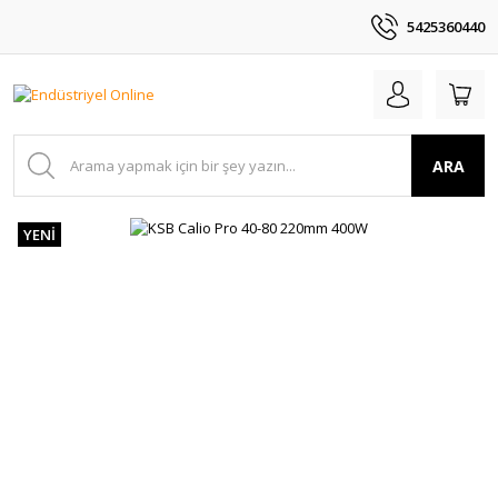
5425360440
ARA
YENİ